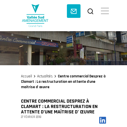
BASCULE VI
Accueil
Actualités
Centre commercial Desprez à
>
>
Clamart : La restructuration en attente d'une
maîtrise d' œuvre
CENTRE COMMERCIAL DESPREZ À
CLAMART : LA RESTRUCTURATION EN
ATTENTE D’UNE MAÎTRISE D’ ŒUVRE
27 FÉVRIER 2018