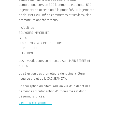
comprenant près de 600 logements étudiants, 530
logements en accession à la propriété, 60 logements
sociaux et 4 200 m² de commerces et services, cinq
promoteurs ont été retenus.
Il s’agit de :
BOUYGUES IMMOBILIER,
CIBEX,
LES NOUVEAUX CONSTRUCTEURS,
PIERRE ETOILE,
SEFRI CIME.
Les investisseurs commerces sont MAIN STREES et
SODES.
La sélection des promoteurs vient ainsi clôturer
l’équipe projet de la ZAC JEAN ZAY.
La conception architecturale en vue d’un dépôt des
demandes d’autorisation d’urbanisme est donc
désormais lancée.
< RETOUR AUX ACTUALITÉS