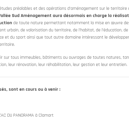
 études préalables et des opérations d’aménagement sur le territoire 
Vallée Sud Aménagement aura désormais en charge la réalisat
uction
de toute nature permettant notamment la mise en œuvre de
t urbain, de valorisation du territoire, de l’habitat, de l’éducation, de 
ance et du sport ainsi que tout autre domaine intéressant le développ
rritoire.
nir sur tous immeubles, bâtiments ou ouvrages de toutes natures, tan
on, leur rénovation, leur réhabilitation, leur gestion et leur entretien.
és, sont en cours ou à venir :
a ZAC DU PANORAMA à Clamart