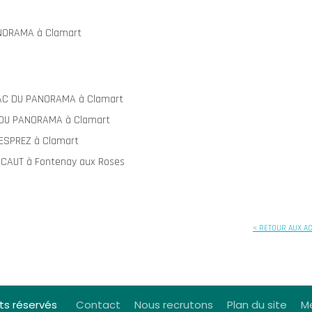
PANORAMA à Clamart
 ZAC DU PANORAMA à Clamart
 DU PANORAMA à Clamart
DESPREZ à Clamart
CICAUT à Fontenay aux Roses
< RETOUR AUX A
ts réservés
Contact
Nous recrutons
Plan du site
Me