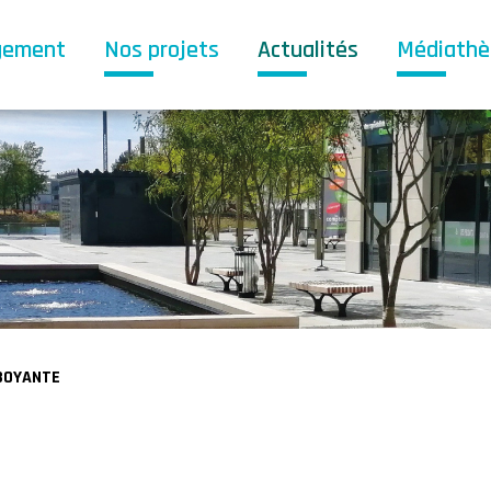
gement
Nos projets
Actualités
Médiath
BOYANTE