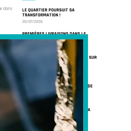
ce dans
LE QUARTIER POURSUIT SA
TRANSFORMATION !
20/07/2026
PREMIÈRES LIVRAISONS DANS LE
QUARTIER
10/07/2026
UN AIR DE PRINTEMPS Y COMPRIS SUR
LA FAÇADE VÉGÉTALISÉE
05/05/2026
FERMETURE PARTIELLE DES
STATIONNEMENTS DE LA MAISON DE
QUARTIER
24/04/2026
FIN DES TRAVAUX DU PARVIS DE LA
SOUS-PRÉFECTURE
13/04/2026