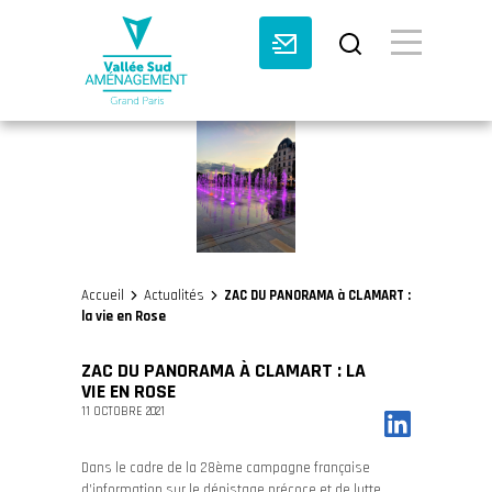
BASCULE VI
Accueil
Actualités
ZAC DU PANORAMA à CLAMART :
>
>
la vie en Rose
ZAC DU PANORAMA À CLAMART : LA
VIE EN ROSE
11 OCTOBRE 2021
Dans le cadre de la 28ème campagne française
d’information sur le dépistage précoce et de lutte