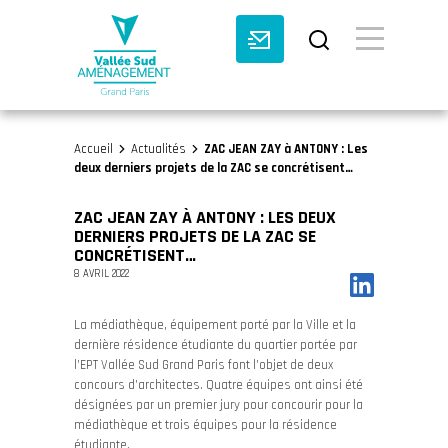
BASCULE VI
Accueil
Actualités
ZAC JEAN ZAY à ANTONY : Les
>
>
deux derniers projets de la ZAC se concrétisent…
ZAC JEAN ZAY À ANTONY : LES DEUX
DERNIERS PROJETS DE LA ZAC SE
CONCRÉTISENT…
8 AVRIL 2022
La médiathèque, équipement porté par la Ville et la
dernière résidence étudiante du quartier portée par
l’EPT Vallée Sud Grand Paris font l’objet de deux
concours d’architectes. Quatre équipes ont ainsi été
désignées par un premier jury pour concourir pour la
médiathèque et trois équipes pour la résidence
étudiante.