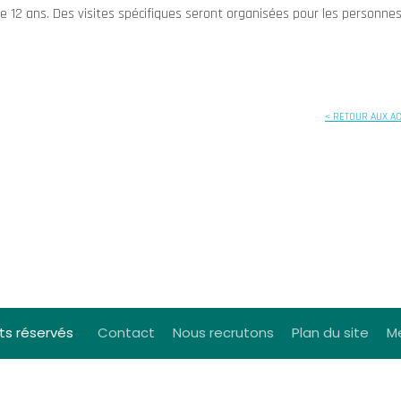
de 12 ans. Des visites spécifiques seront organisées pour les personne
< RETOUR AUX A
ts réservés
Contact
Nous recrutons
Plan du site
Me