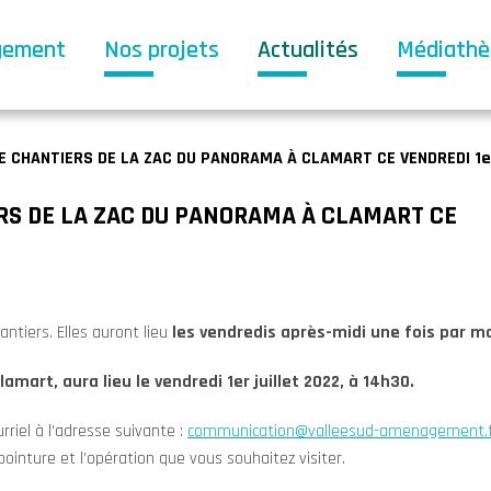
gement
Nos projets
Actualités
Médiath
DE CHANTIERS DE LA ZAC DU PANORAMA À CLAMART CE VENDREDI 1er
ERS DE LA ZAC DU PANORAMA À CLAMART CE
tiers. Elles auront lieu
les vendredis après-midi une fois par m
mart, aura lieu le vendredi 1er juillet 2022, à 14h30.
rriel à l’adresse suivante :
communication@valleesud-amenagement.f
ointure et l’opération que vous souhaitez visiter.