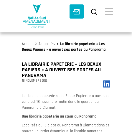
BASCULE VI
Accueil
Actualités
La librairie papeterie « Les
>
>
Beaux Papiers » a ouvert ses portes au Panorama
LA LIBRAIRIE PAPETERIE « LES BEAUX
PAPIERS » A OUVERT SES PORTES AU
PANORAMA
18 NOVEMBRE 2022
La librairie papeterie « Les Beaux Papiers » a ouvert ce
vendredi 18 novembre matin dans le quartier du
Panorama à Clamart.
Une librairie papeterie au cœur du Panorama
Localisée au 15 place du Panorama à Clamart dans ce
nouveau quartier dynamique, la librairie papeterie