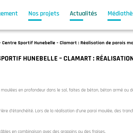
gement
Nos projets
Actualités
Médiath
 Centre Sportif Hunebelle – Clamart : Réalisation de parois m
SPORTIF HUNEBELLE – CLAMART : RÉALISATIO
 moulées en profondeur dans le sol, faites de béton, béton armé ou d
rrière d’étanchéité. Lors de la réalisation d’une paroi moulée, des tran
câbles en combinaison avec des grappins ou des fraises.