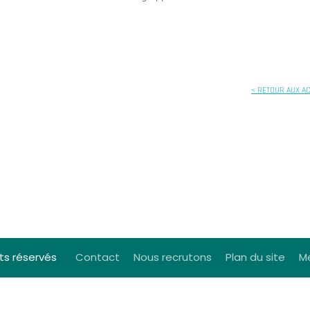
< RETOUR AUX A
ts réservés
Contact
Nous recrutons
Plan du site
Me