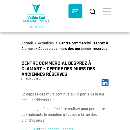
BASCULE VI
Accueil
Actualités
Centre commercial Desprez à
>
>
Clamart – Dépose des murs des anciennes réserves
CENTRE COMMERCIAL DESPREZ À
CLAMART – DÉPOSE DES MURS DES
ANCIENNES RÉSERVES
6 JANVIER 2023
La dépose des murs continue sur la partie de la rue
des Blanchisseurs.
Un passage sécurisé va être réaliser pour permettre
aux habitants le maintien à l’accès à la rue des
Blanchisseurs.
2023S01_Infos Chantier_Desprez