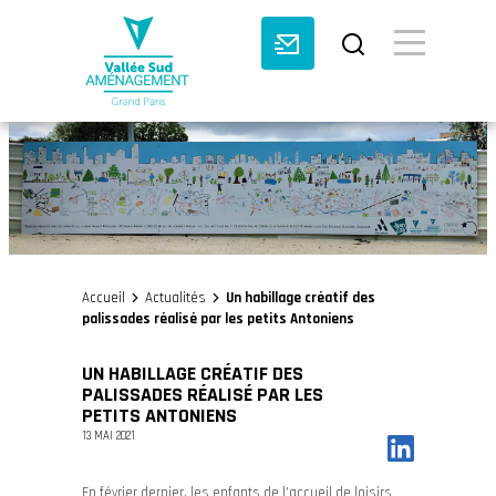
BASCULE VI
Accueil
Actualités
Un habillage créatif des
>
>
palissades réalisé par les petits Antoniens
UN HABILLAGE CRÉATIF DES
PALISSADES RÉALISÉ PAR LES
PETITS ANTONIENS
13 MAI 2021
En février dernier, les enfants de l’accueil de loisirs