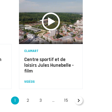
CLAMART
n
Centre sportif et de
loisirs Jules Hunebelle -
film
VIDÉOS
1
2
3
…
15
NAVIGATION